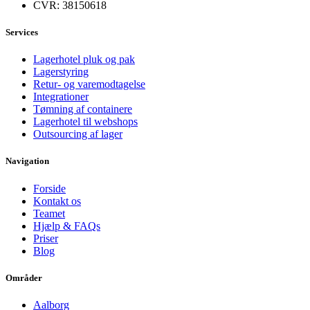
CVR: 38150618
Services
Lagerhotel pluk og pak
Lagerstyring
Retur- og varemodtagelse
Integrationer
Tømning af containere
Lagerhotel til webshops
Outsourcing af lager
Navigation
Forside
Kontakt os
Teamet
Hjælp & FAQs
Priser
Blog
Områder
Aalborg