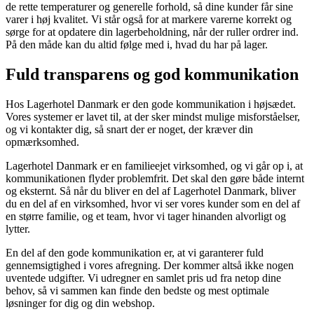
de rette temperaturer og generelle forhold, så dine kunder får sine
varer i høj kvalitet. Vi står også for at markere varerne korrekt og
sørge for at opdatere din lagerbeholdning, når der ruller ordrer ind.
På den måde kan du altid følge med i, hvad du har på lager.
Fuld transparens og god kommunikation
Hos Lagerhotel Danmark er den gode kommunikation i højsædet.
Vores systemer er lavet til, at der sker mindst mulige misforståelser,
og vi kontakter dig, så snart der er noget, der kræver din
opmærksomhed.
Lagerhotel Danmark er en familieejet virksomhed, og vi går op i, at
kommunikationen flyder problemfrit. Det skal den gøre både internt
og eksternt. Så når du bliver en del af Lagerhotel Danmark, bliver
du en del af en virksomhed, hvor vi ser vores kunder som en del af
en større familie, og et team, hvor vi tager hinanden alvorligt og
lytter.
En del af den gode kommunikation er, at vi garanterer fuld
gennemsigtighed i vores afregning. Der kommer altså ikke nogen
uventede udgifter. Vi udregner en samlet pris ud fra netop dine
behov, så vi sammen kan finde den bedste og mest optimale
løsninger for dig og din webshop.