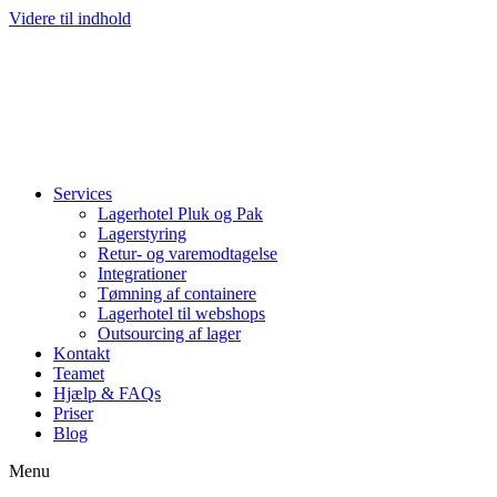
Videre til indhold
Services
Lagerhotel Pluk og Pak
Lagerstyring
Retur- og varemodtagelse
Integrationer
Tømning af containere
Lagerhotel til webshops
Outsourcing af lager
Kontakt
Teamet
Hjælp & FAQs
Priser
Blog
Menu