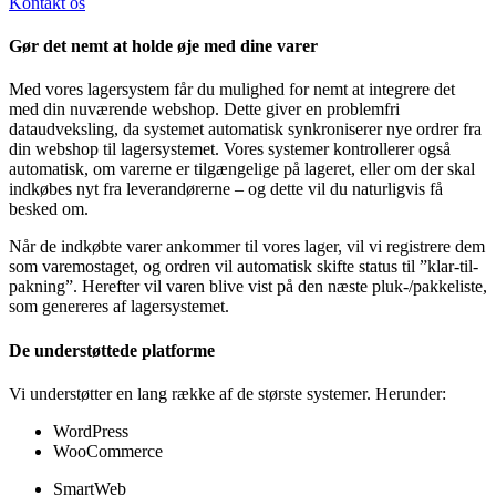
Kontakt os
Gør det nemt at holde øje med dine varer
Med vores lagersystem får du mulighed for nemt at integrere det
med din nuværende webshop. Dette giver en problemfri
dataudveksling, da systemet automatisk synkroniserer nye ordrer fra
din webshop til lagersystemet. Vores systemer kontrollerer også
automatisk, om varerne er tilgængelige på lageret, eller om der skal
indkøbes nyt fra leverandørerne – og dette vil du naturligvis få
besked om.
Når de indkøbte varer ankommer til vores lager, vil vi registrere dem
som varemostaget, og ordren vil automatisk skifte status til ”klar-til-
pakning”. Herefter vil varen blive vist på den næste pluk-/pakkeliste,
som genereres af lagersystemet.
De understøttede platforme
Vi understøtter en lang række af de største systemer. Herunder:
WordPress
WooCommerce
SmartWeb