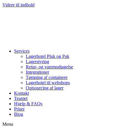
Videre til indhold
Services
Lagerhotel Pluk og Pak
Lagerstyring
Retur- og varemodtagelse
Integrationer
Tømning af containere
Lagerhotel til webshops
Outsourcing af lager
Kontakt
Teamet
Hjælp & FAQs
Priser
Blog
Menu