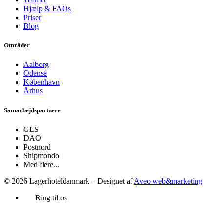
Hjælp & FAQs
Priser
Blog
Områder
Aalborg
Odense
København
Århus
Samarbejdspartnere
GLS
DAO
Postnord
Shipmondo
Med flere...
© 2026 Lagerhoteldanmark – Designet af
Aveo web&marketing
Ring til os