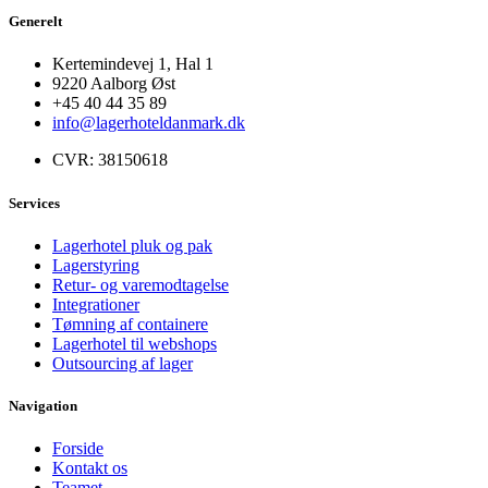
Generelt
Kertemindevej 1, Hal 1
9220 Aalborg Øst
+45 40 44 35 89
info@lagerhoteldanmark.dk
CVR: 38150618
Services
Lagerhotel pluk og pak
Lagerstyring
Retur- og varemodtagelse
Integrationer
Tømning af containere
Lagerhotel til webshops
Outsourcing af lager
Navigation
Forside
Kontakt os
Teamet